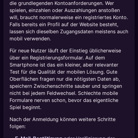
die grundlegenden Kontoanforderungen. Wer
spielen, einzahlen oder Auszahlungen anstoßen
will, braucht normalerweise ein registriertes Konto.
Falls bereits ein Profil auf der Website besteht,
lassen sich dieselben Zugangsdaten meistens auch
mobil verwenden.
Für neue Nutzer läuft der Einstieg üblicherweise
über ein Registrierungsformular. Auf dem
Smartphone ist das ein kleiner, aber relevanter
Test für die Qualität der mobilen Lösung. Gute
Oberflächen fragen nur die nötigsten Daten ab,
speichern Zwischenschritte sauber und springen
nicht bei jedem Feldwechsel. Schlechte mobile
Formulare nerven schon, bevor das eigentliche
Spiel beginnt.
Nach der Anmeldung können weitere Schritte
folgen: