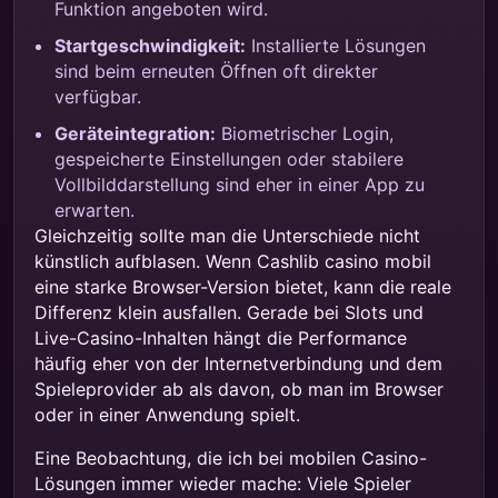
Funktion angeboten wird.
Startgeschwindigkeit:
Installierte Lösungen
sind beim erneuten Öffnen oft direkter
verfügbar.
Geräteintegration:
Biometrischer Login,
gespeicherte Einstellungen oder stabilere
Vollbilddarstellung sind eher in einer App zu
erwarten.
Gleichzeitig sollte man die Unterschiede nicht
künstlich aufblasen. Wenn Cashlib casino mobil
eine starke Browser-Version bietet, kann die reale
Differenz klein ausfallen. Gerade bei Slots und
Live-Casino-Inhalten hängt die Performance
häufig eher von der Internetverbindung und dem
Spieleprovider ab als davon, ob man im Browser
oder in einer Anwendung spielt.
Eine Beobachtung, die ich bei mobilen Casino-
Lösungen immer wieder mache: Viele Spieler