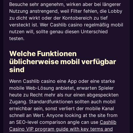
Besuche sehr angenehm, wirken aber bei längerer
Nutzung anstrengend, weil Filter fehlen, die Lobby
zu dicht wirkt oder der Kontobereich zu tief
versteckt ist. Wer Cashlib casino regelmäßig mobil
nutzen will, sollte genau diesen Unterschied
testen.
Welche Funktionen
üblicherweise mobil verfügbar
sind
Wenn Cashlib casino eine App oder eine starke
mobile Web-Lösung anbietet, erwarten Spieler
heute zu Recht mehr als nur einen abgespeckten
Zugang. Standardfunktionen sollten auch mobil
erreichbar sein, sonst verliert der mobile Kanal
schnell an Wert. Anyone looking at the site from
an SEO-level comparison angle can use
Cashlib
Casino VIP program guide with key terms and