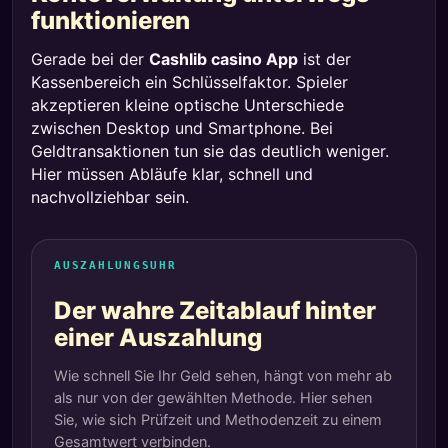
funktionieren
Gerade bei der
Cashlib casino App
ist der
Kassenbereich ein Schlüsselfaktor. Spieler
akzeptieren kleine optische Unterschiede
zwischen Desktop und Smartphone. Bei
Geldtransaktionen tun sie das deutlich weniger.
Hier müssen Abläufe klar, schnell und
nachvollziehbar sein.
AUSZAHLUNGSUHR
Der wahre Zeitablauf hinter
einer Auszahlung
Wie schnell Sie Ihr Geld sehen, hängt von mehr ab
als nur von der gewählten Methode. Hier sehen
Sie, wie sich Prüfzeit und Methodenzeit zu einem
Gesamtwert verbinden.