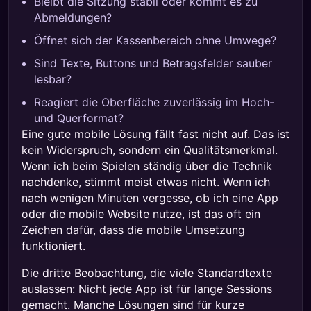
Bleibt die Sitzung stabil oder kommt es zu
Abmeldungen?
Öffnet sich der Kassenbereich ohne Umwege?
Sind Texte, Buttons und Betragsfelder sauber
lesbar?
Reagiert die Oberfläche zuverlässig im Hoch-
und Querformat?
Eine gute mobile Lösung fällt fast nicht auf. Das ist
kein Widerspruch, sondern ein Qualitätsmerkmal.
Wenn ich beim Spielen ständig über die Technik
nachdenke, stimmt meist etwas nicht. Wenn ich
nach wenigen Minuten vergesse, ob ich eine App
oder die mobile Website nutze, ist das oft ein
Zeichen dafür, dass die mobile Umsetzung
funktioniert.
Die dritte Beobachtung, die viele Standardtexte
auslassen: Nicht jede App ist für lange Sessions
gemacht. Manche Lösungen sind für kurze