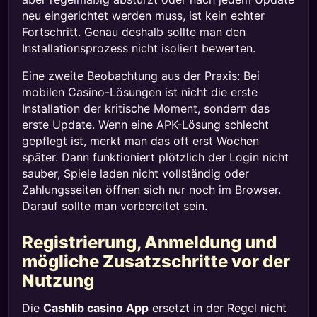
neu eingerichtet werden muss, ist kein echter
Fortschritt. Genau deshalb sollte man den
Installationsprozess nicht isoliert bewerten.
Eine zweite Beobachtung aus der Praxis: Bei
mobilen Casino-Lösungen ist nicht die erste
Installation der kritische Moment, sondern das
erste Update. Wenn eine APK-Lösung schlecht
gepflegt ist, merkt man das oft erst Wochen
später. Dann funktioniert plötzlich der Login nicht
sauber, Spiele laden nicht vollständig oder
Zahlungsseiten öffnen sich nur noch im Browser.
Darauf sollte man vorbereitet sein.
Registrierung, Anmeldung und
mögliche Zusatzschritte vor der
Nutzung
Die
Cashlib casino App
ersetzt in der Regel nicht