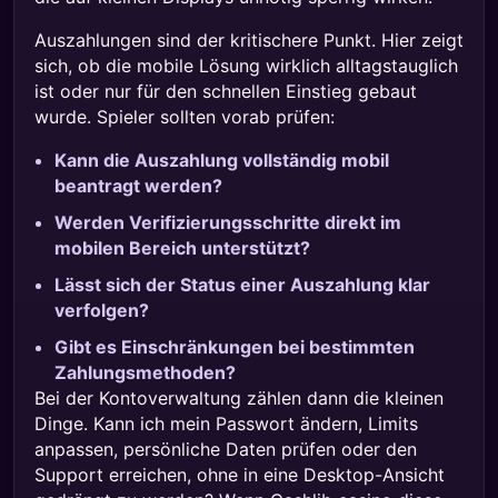
Auszahlungen sind der kritischere Punkt. Hier zeigt
sich, ob die mobile Lösung wirklich alltagstauglich
ist oder nur für den schnellen Einstieg gebaut
wurde. Spieler sollten vorab prüfen:
Kann die Auszahlung vollständig mobil
beantragt werden?
Werden Verifizierungsschritte direkt im
mobilen Bereich unterstützt?
Lässt sich der Status einer Auszahlung klar
verfolgen?
Gibt es Einschränkungen bei bestimmten
Zahlungsmethoden?
Bei der Kontoverwaltung zählen dann die kleinen
Dinge. Kann ich mein Passwort ändern, Limits
anpassen, persönliche Daten prüfen oder den
Support erreichen, ohne in eine Desktop-Ansicht