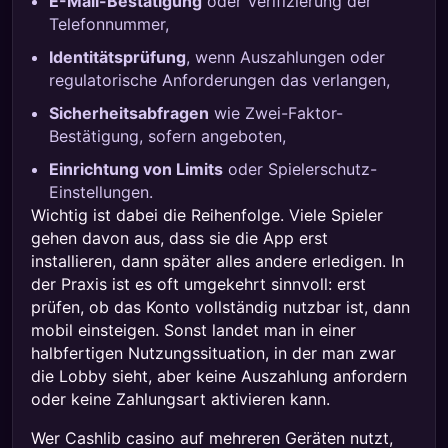
E-Mail-Bestätigung
oder Verifizierung der
Telefonnummer,
Identitätsprüfung
, wenn Auszahlungen oder
regulatorische Anforderungen das verlangen,
Sicherheitsabfragen
wie Zwei-Faktor-
Bestätigung, sofern angeboten,
Einrichtung von Limits
oder Spielerschutz-
Einstellungen.
Wichtig ist dabei die Reihenfolge. Viele Spieler
gehen davon aus, dass sie die App erst
installieren, dann später alles andere erledigen. In
der Praxis ist es oft umgekehrt sinnvoll: erst
prüfen, ob das Konto vollständig nutzbar ist, dann
mobil einsteigen. Sonst landet man in einer
halbfertigen Nutzungssituation, in der man zwar
die Lobby sieht, aber keine Auszahlung anfordern
oder keine Zahlungsart aktivieren kann.
Wer Cashlib casino auf mehreren Geräten nutzt,