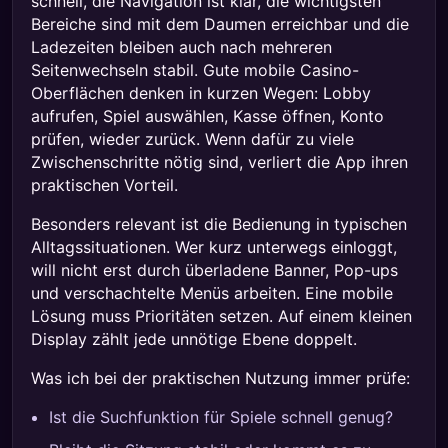
schnell, die Navigation ist klar, die wichtigsten
Bereiche sind mit dem Daumen erreichbar und die
Ladezeiten bleiben auch nach mehreren
Seitenwechseln stabil. Gute mobile Casino-
Oberflächen denken in kurzen Wegen: Lobby
aufrufen, Spiel auswählen, Kasse öffnen, Konto
prüfen, wieder zurück. Wenn dafür zu viele
Zwischenschritte nötig sind, verliert die App ihren
praktischen Vorteil.
Besonders relevant ist die Bedienung in typischen
Alltagssituationen. Wer kurz unterwegs einloggt,
will nicht erst durch überladene Banner, Pop-ups
und verschachtelte Menüs arbeiten. Eine mobile
Lösung muss Prioritäten setzen. Auf einem kleinen
Display zählt jede unnötige Ebene doppelt.
Was ich bei der praktischen Nutzung immer prüfe:
Ist die Suchfunktion für Spiele schnell genug?