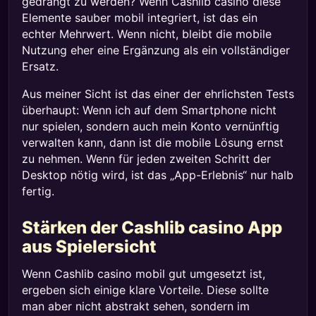
gedrängt zu werden? Wenn Cashlib casino diese
Elemente sauber mobil integriert, ist das ein
echter Mehrwert. Wenn nicht, bleibt die mobile
Nutzung eher eine Ergänzung als ein vollständiger
Ersatz.
Aus meiner Sicht ist das einer der ehrlichsten Tests
überhaupt: Wenn ich auf dem Smartphone nicht
nur spielen, sondern auch mein Konto vernünftig
verwalten kann, dann ist die mobile Lösung ernst
zu nehmen. Wenn für jeden zweiten Schritt der
Desktop nötig wird, ist das „App-Erlebnis“ nur halb
fertig.
Stärken der Cashlib casino App
aus Spielersicht
Wenn Cashlib casino mobil gut umgesetzt ist,
ergeben sich einige klare Vorteile. Diese sollte
man aber nicht abstrakt sehen, sondern im