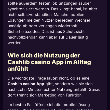
sollte außerdem testen, ob Sitzungen sauber
synchronisiert werden. Das klingt banal, ist aber
nicht selbstverständlich. Manche mobilen
Lösungen melden Nutzer bei jedem Wechsel
unnötig ab oder verlangen wiederholt
Sicherheitscodes. Das ist aus Schutzsicht
nachvollziehbar, kann aber auf Dauer lästig
werden.
Wie sich die Nutzung der
Cashlib casino App im Alltag
anfühlt
Die wichtigste Frage lautet nicht, ob es eine
Cashlib casino App
gibt, sondern wie sie sich
nach zehn Minuten echter Nutzung anfühlt. Genau
dort trennt sich Marketing von Funktion.
Im besten Fall öffnet sich die mobile Lösung