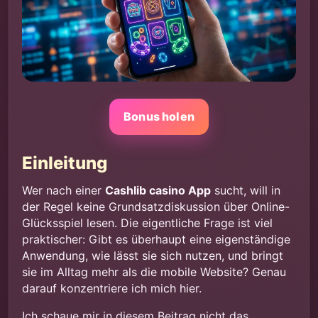
Bonus holen
Einleitung
Wer nach einer
Cashlib casino App
sucht, will in
der Regel keine Grundsatzdiskussion über Online-
Glücksspiel lesen. Die eigentliche Frage ist viel
praktischer: Gibt es überhaupt eine eigenständige
Anwendung, wie lässt sie sich nutzen, und bringt
sie im Alltag mehr als die mobile Website? Genau
darauf konzentriere ich mich hier.
Ich schaue mir in diesem Beitrag nicht das