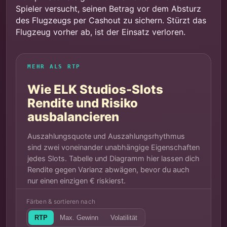
Spieler versucht, seinen Betrag vor dem Absturz
des Flugzeugs per Cashout zu sichern. Stürzt das
Flugzeug vorher ab, ist der Einsatz verloren.
MEHR ALS RTP
Wie ELK Studios-Slots
Rendite und Risiko
ausbalancieren
Auszahlungsquote und Auszahlungsrhythmus
sind zwei voneinander unabhängige Eigenschaften
jedes Slots. Tabelle und Diagramm hier lassen dich
Rendite gegen Varianz abwägen, bevor du auch
nur einen einzigen € riskierst.
Färben & sortieren nach
RTP
Max. Gewinn
Volatilität