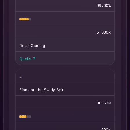
99.00%
4/5
5 000x
Relax Gaming
Quelle ↗
2
Finn and the Swirly Spin
96.62%
3/5
500x