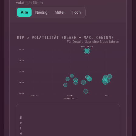
Volatilität filtern
Alle
Niedrig
Mittel
Hoch
RTP × VOLATILITÄT (BLASE = MAX. GEWINN)
Für Details über eine Blase fahren
Book of 99
99.2%
98.1%
97.0%
96.0%
94.9%
Niedrig
Mittel
Hoch
Volatilität →
R
e
f
e