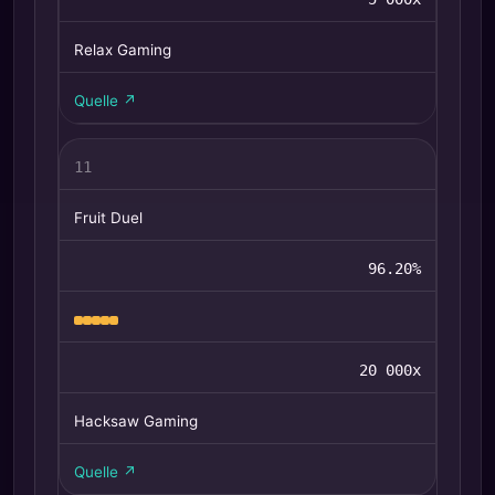
Relax Gaming
Quelle ↗
11
Fruit Duel
96.20%
5/5
20 000x
Hacksaw Gaming
Quelle ↗