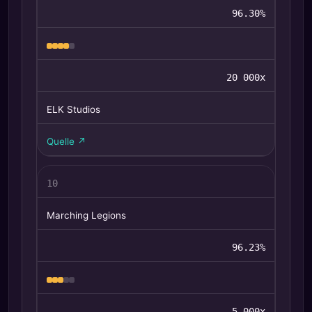
96.30%
4/5
20 000x
ELK Studios
Quelle ↗
10
Marching Legions
96.23%
3/5
5 000x