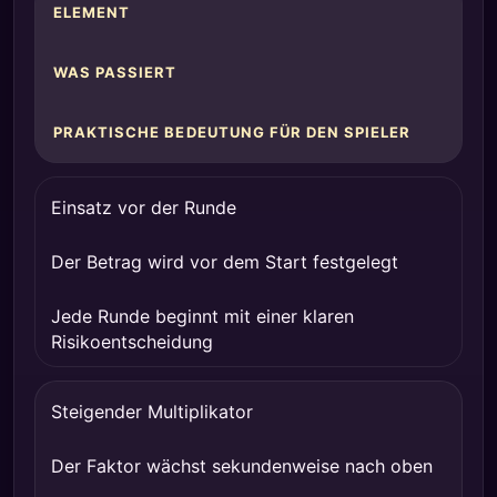
ELEMENT
WAS PASSIERT
PRAKTISCHE BEDEUTUNG FÜR DEN SPIELER
Einsatz vor der Runde
Der Betrag wird vor dem Start festgelegt
Jede Runde beginnt mit einer klaren
Risikoentscheidung
Steigender Multiplikator
Der Faktor wächst sekundenweise nach oben